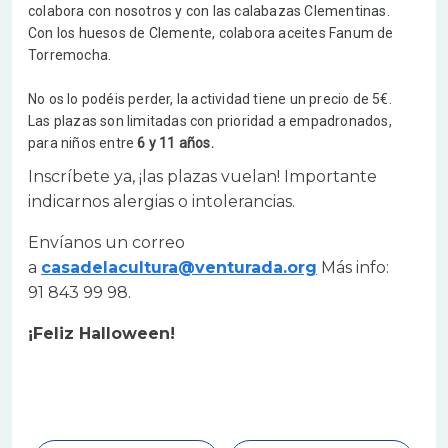
colabora con nosotros y con las calabazas Clementinas.
Con los huesos de Clemente, colabora aceites Fanum de
Torremocha.
No os lo podéis perder, la actividad tiene un precio de 5€.
Las plazas son limitadas con prioridad a empadronados,
para niños entre
6 y 11 años.
Inscríbete ya, ¡las plazas vuelan! Importante
indicarnos alergias o intolerancias.
Envíanos un correo
a
casadelacultura@venturada.org
Más info:
91 843 99 98.
¡Feliz Halloween!
A
r
c