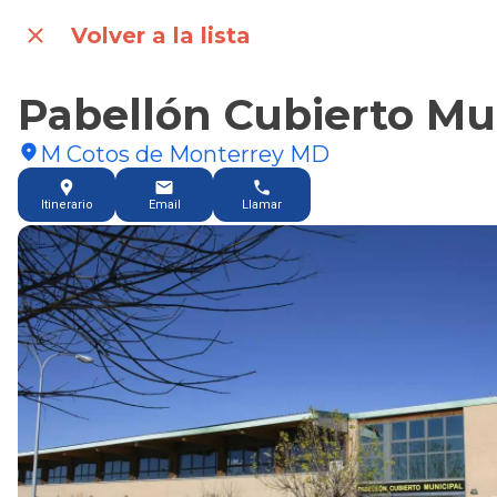
Volver a la lista
Pabellón Cubierto Mu
M Cotos de Monterrey MD
Itinerario
Email
Llamar