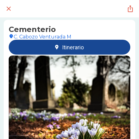
Cementerio
C. Cabozo Venturada M
Itinerario