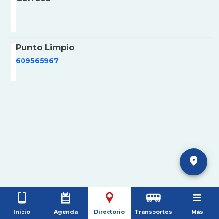
Punto Limpio
609565967
Inicio
Agenda
Directorio
Transportes
Más